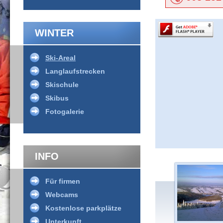
WINTER
Ski-Areal
Langlaufstrecken
Skischule
Skibus
Fotogalerie
INFO
Für firmen
Webcams
Kostenlose parkplätze
Unterkunft