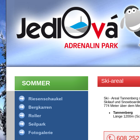
Ski-areal
SOMMER
Riesenschaukel
Ski - Areal Tannenberg s
Skilauf und Snowboardin
774 Meter über dem Me
Bergkarren
Tannenberg
Roller
Länge 1200m (Schl
Seilpark
Fotogalerie
608 252