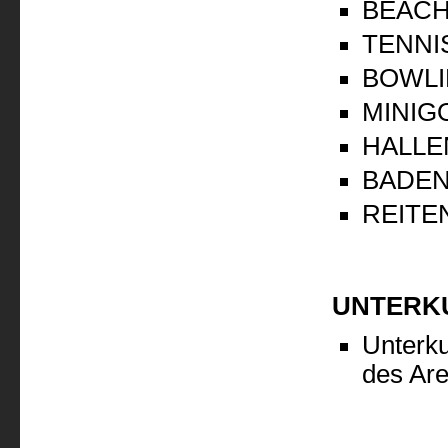
BEACH
TENNI
BOWL
MINIG
HALLE
BADE
REITE
UNTERK
Unterku
des Ar