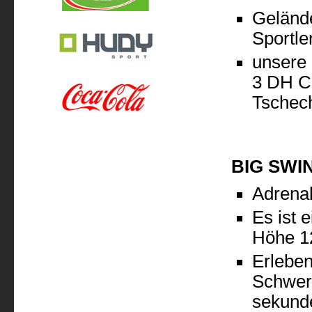
Gelände
Sportle
unsere 
3 DH Ca
Tschec
BIG SWI
Adrenal
Es ist 
Höhe 
Erleben
Schwere
sekund