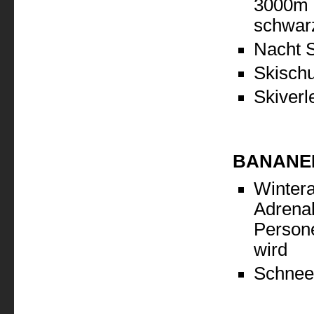
3000m z
schwar
Nacht S
Skischu
Skiverl
BANANE
Winter
Adrenal
Person
wird
Schneer