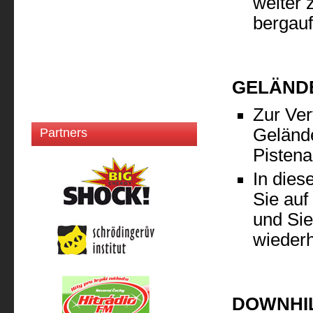
weiter 
bergau
GELÄND
Zur Ver
Gelände
Partners
Pistena
In dies
Sie auf
und Sie
wieder
DOWNHI