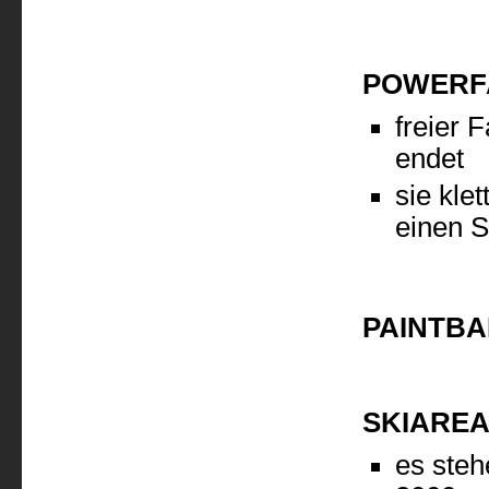
POWERF
freier 
endet
sie kle
einen S
PAINTBAL
SKIARE
es steh