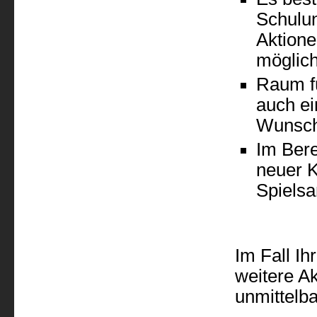
Schulun
Aktione
möglich
Raum fü
auch ei
Wunsc
Im Bere
neuer K
Spiels
Im Fall Ih
weitere Ak
unmittelb