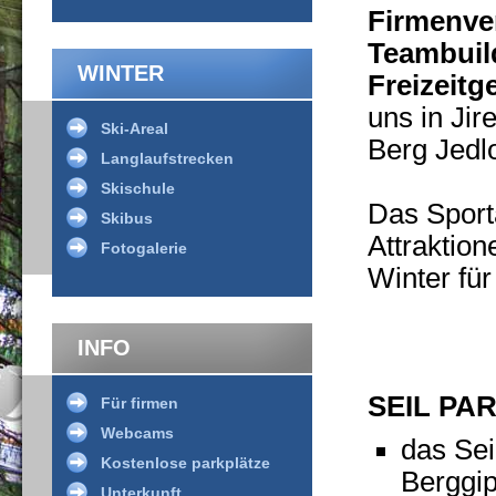
Firmenver
Teambuil
WINTER
Freizeitg
uns in Jir
Ski-Areal
Berg Jedlo
Langlaufstrecken
Skischule
Das Sporta
Skibus
Attraktio
Fotogalerie
Winter fü
INFO
SEIL PA
Für firmen
Webcams
das Sei
Kostenlose parkplätze
Berggip
Unterkunft