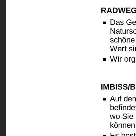
RADWE
Das Gel
Natursc
schöne 
Wert si
Wir org
IMBISS/
Auf dem
befinde
wo Sie 
können
Es best