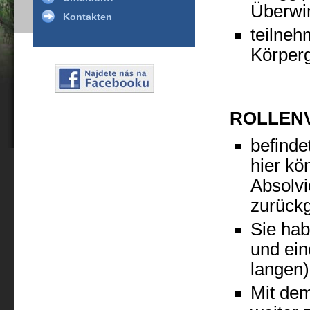
Überwi
Kontakten
teilneh
Körper
ROLLEN
befinde
hier kö
Absolvi
zurück
Sie hab
und ein
langen)
Mit dem