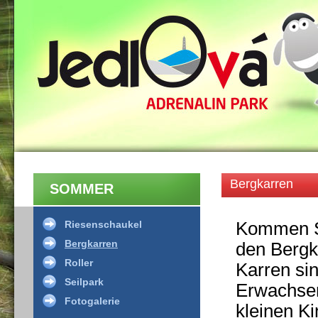
Bergkarren
SOMMER
Riesenschaukel
Kommen Si
Bergkarren
den Bergk
Roller
Karren sin
Seilpark
Erwachsen
Fotogalerie
kleinen Ki