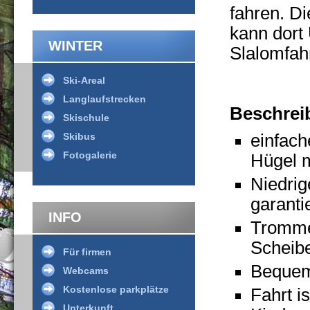
fahren. Di
kann dort
WINTER
Slalomfah
Ski-Areal
Langlaufstrecken
Beschrei
Skischule
Skibus
einfac
Fotogalerie
Hügel m
Niedrig
garanti
INFO
Tromme
Scheib
Für firmen
Bequeme
Webcams
Kostenlose parkplätze
Fahrt i
Unterkunft